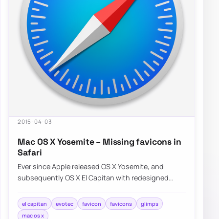
2015-04-03
Mac OS X Yosemite – Missing favicons in
Safari
Ever since Apple released OS X Yosemite, and
subsequently OS X El Capitan with redesigned
Safari interface a lot of people were…
el capitan
evotec
favicon
favicons
glimps
mac os x