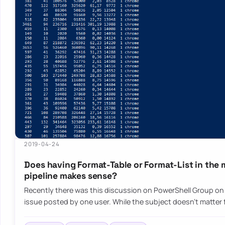
2019-04-24
Does having Format-Table or Format-List in the 
pipeline makes sense?
Recently there was this discussion on PowerShell Group o
issue posted by one user. While the subject doesn’t matter f