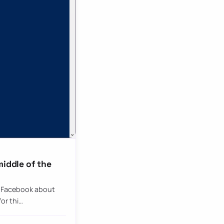
middle of the
n Facebook about
or thi…