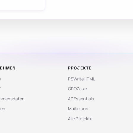
NEHMEN
PROJEKTE
s
PSWriteHTML
T
GPOZaurr
hmensdaten
ADEssentials
gen
Mailozaurr
Alle Projekte