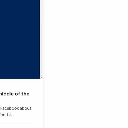
middle of the
n Facebook about
or thi…