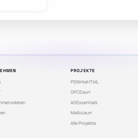
NEHMEN
PROJEKTE
s
PSWriteHTML
T
GPOZaurr
hmensdaten
ADEssentials
gen
Mailozaurr
Alle Projekte