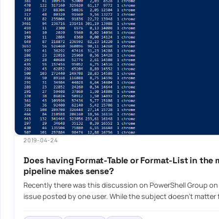
2019-04-24
Does having Format-Table or Format-List in the 
pipeline makes sense?
Recently there was this discussion on PowerShell Group o
issue posted by one user. While the subject doesn’t matter f