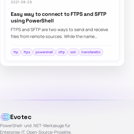
2021-08-29
Easy way to connect to FTPS and SFTP
using PowerShell
FTPS and SFTP are two ways to send and receive
files from remote sources. While the name
suggests both do the same thing, those are
differe…
ftp
ftps
powershell
sftp
ssh
transferetto
Evotec
PowerShell- und .NET-Werkzeuge für
Enterprise-IT. Open-Source-Projekte,