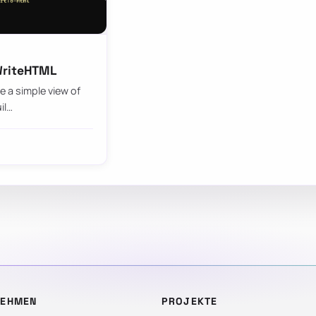
SWriteHTML
 a simple view of
il…
NEHMEN
PROJEKTE