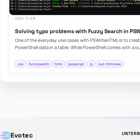
2021-11-29
Solving typo problems with Fuzzy Search in P
One of the everyday use cases with PSWriteHTML is to create
PowerShell data in a table. While PowerShell comes with a bu
css
fuzzysearch
html
javascript
js
out-htmlview
UNTER
Evotec