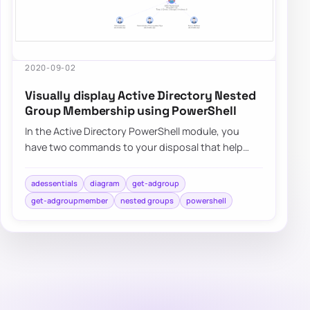
2020-09-02
Visually display Active Directory Nested
Group Membership using PowerShell
In the Active Directory PowerShell module, you
have two commands to your disposal that help
display group membership. Those are Get-
ADGroup…
adessentials
diagram
get-adgroup
get-adgroupmember
nested groups
powershell