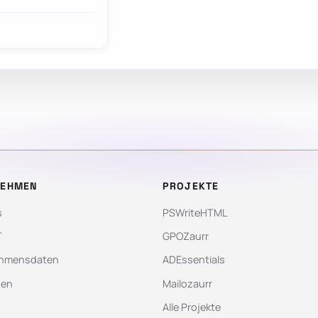
NEHMEN
PROJEKTE
s
PSWriteHTML
T
GPOZaurr
hmensdaten
ADEssentials
gen
Mailozaurr
Alle Projekte