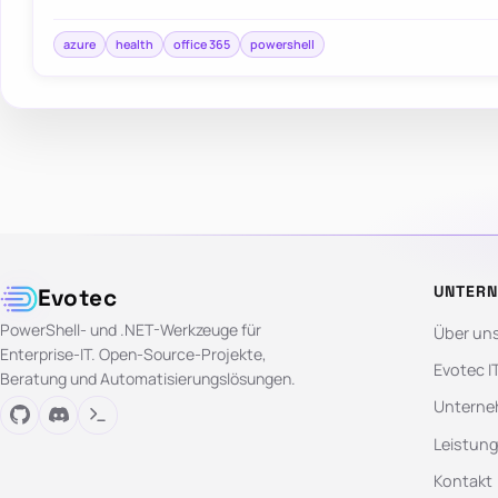
azure
health
office 365
powershell
UNTER
Evotec
PowerShell- und .NET-Werkzeuge für
Über un
Enterprise-IT. Open-Source-Projekte,
Evotec I
Beratung und Automatisierungslösungen.
Unterne
Leistun
Kontakt