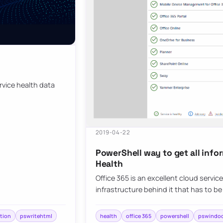
rvice health data
2019-04-22
PowerShell way to get all info
Health
Office 365 is an excellent cloud service
infrastructure behind it that has to be
tion
pswritehtml
health
office 365
powershell
pswindo