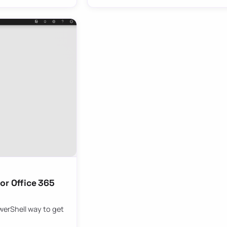
or Office 365
werShell way to get
…