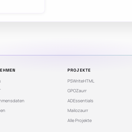
NEHMEN
PROJEKTE
s
PSWriteHTML
T
GPOZaurr
hmensdaten
ADEssentials
gen
Mailozaurr
Alle Projekte