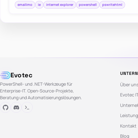
emailimo
ie
internet explorer
powershell
pswritehtml
UNTER
Evotec
PowerShell- und .NET-Werkzeuge für
Über un
Enterprise-IT. Open-Source-Projekte,
Evotec I
Beratung und Automatisierungslösungen.
Unterne
Leistun
Kontakt
Blog