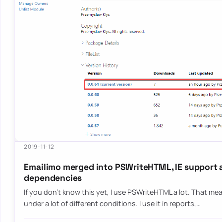
2019-11-12
Emailimo merged into PSWriteHTML, IE support 
dependencies
If you don’t know this yet, I use PSWriteHTML a lot. That mean
under a lot of different conditions. I use it in reports,…