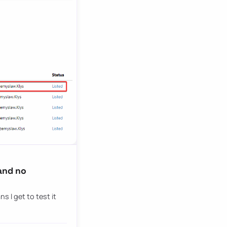
and no
s I get to test it