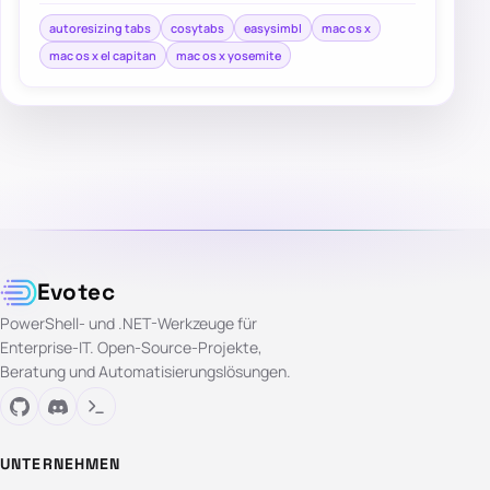
autoresizing tabs
cosytabs
easysimbl
mac os x
mac os x el capitan
mac os x yosemite
Evotec
PowerShell- und .NET-Werkzeuge für
Enterprise-IT. Open-Source-Projekte,
Beratung und Automatisierungslösungen.
UNTERNEHMEN