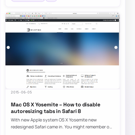
2015-06-05
Mac OS X Yosemite – How to disable
autoresizing tabs in Safari 8
With new Apple system OS X Yosemite new
redesigned Safari came in. You might remember our
fix for Safari FavIcons. Now it’s time…