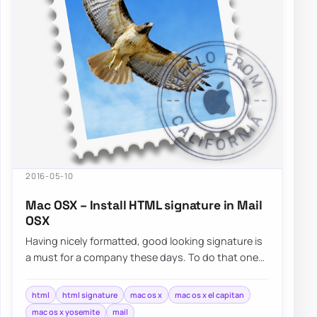
2016-05-10
Mac OSX – Install HTML signature in Mail
OSX
Having nicely formatted, good looking signature is
a must for a company these days. To do that one
usually has…
html
html signature
mac os x
mac os x el capitan
mac os x yosemite
mail