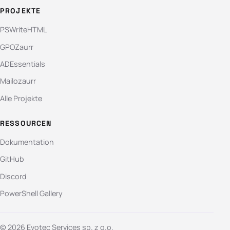
PROJEKTE
PSWriteHTML
GPOZaurr
ADEssentials
Mailozaurr
Alle Projekte
RESSOURCEN
Dokumentation
GitHub
Discord
PowerShell Gallery
© 2026 Evotec Services sp. z o.o.