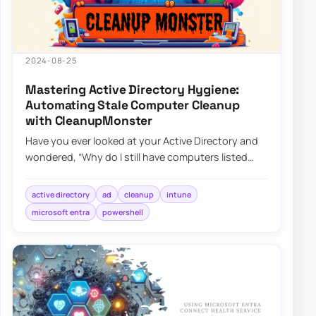
2024-08-25
Mastering Active Directory Hygiene:
Automating Stale Computer Cleanup
with CleanupMonster
Have you ever looked at your Active Directory and
wondered, “Why do I still have computers listed
that haven’t been turned on since World C…
active directory
ad
cleanup
intune
microsoft entra
powershell