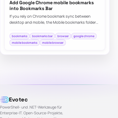
Add Google Chrome mobile bookmarks
into Bookmarks Bar
If you rely on Chrome bookmark sync between
desktop and mobile, the Mobile bookmarks folder
can feel buried, but there are a few practical…
bookmarks
bookmarks bar
browser
google chrome
mobile bookmarks
mobile browser
Evotec
PowerShell- und .NET-Werkzeuge für
Enterprise-IT. Open-Source-Projekte,