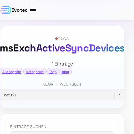
Evotec
TAGS
msExchActiveSyncDevices
1 Einträge
Alle Begriffe
Kategorien
Tags
Blog
BEGRIFF WECHSELN
EINTRÄGE SUCHEN