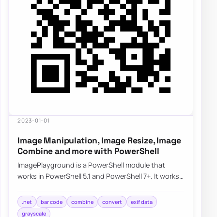
2023-01-01
Image Manipulation, Image Resize, Image
Combine and more with PowerShell
ImagePlayground is a PowerShell module that
works in PowerShell 5.1 and PowerShell 7+. It works
partially on Linux and should work on macOS…
.net
bar code
combine
convert
exif data
grayscale