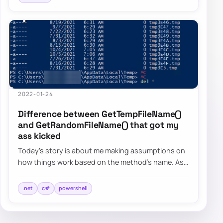
2022-01-24
Difference between GetTempFileName()
and GetRandomFileName() that got my
ass kicked
Today’s story is about me making assumptions on
how things work based on the method’s name. As
the blog post says, I want to focus on two s…
.net
c#
powershell