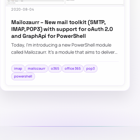
2020-08-04
Mailozaurr – New mail toolkit (SMTP,
IMAP, POP3) with support for oAuth 2.0
and GraphApi for PowerShell
Today, I’m introducing a new PowerShell module
called Mailozaurr. It’s a module that aims to deliver
functionality around Email for multipl…
imap
mailozaurr
o365
office 365
pop3
powershell