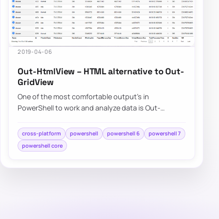
2019-04-06
Out-HtmlView – HTML alternative to Out-
GridView
One of the most comfortable output’s in
PowerShell to work and analyze data is Out-
GridView. It’s handy as you can search, sort and
have th…
cross-platform
powershell
powershell 6
powershell 7
powershell core