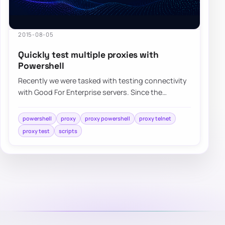
2015-08-05
Quickly test multiple proxies with
Powershell
Recently we were tasked with testing connectivity
with Good For Enterprise servers. Since the
environment is highly secure it requires…
powershell
proxy
proxy powershell
proxy telnet
proxy test
scripts