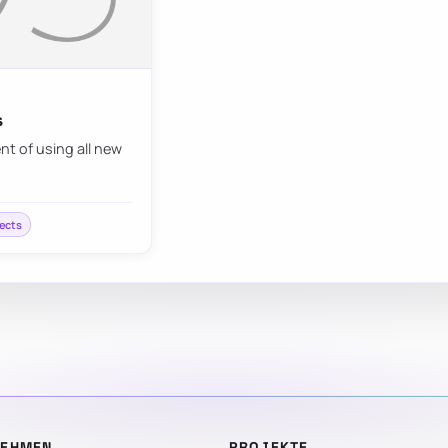
s
nt of using all new
fects
NEHMEN
PROJEKTE