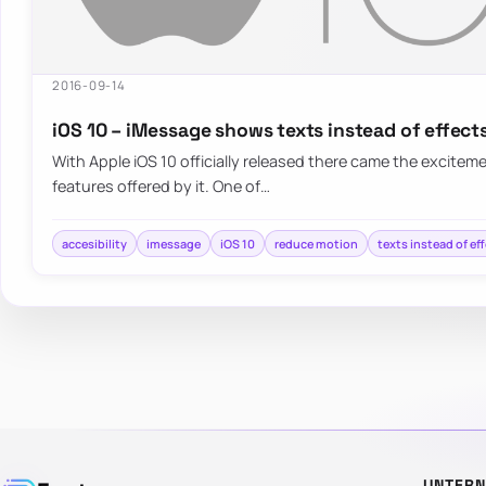
2016-09-14
iOS 10 – iMessage shows texts instead of effect
With Apple iOS 10 officially released there came the exciteme
features offered by it. One of…
accesibility
imessage
iOS 10
reduce motion
texts instead of ef
UNTER