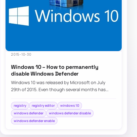
2015-10-30
Windows 10 – How to permanently
disable Windows Defender
Windows 10 was released by Microsoft on July
29th of 2015. Even though several months has
already passed, millions of users…
registry
registry editor
windows 10
windows defender
windows defender disable
windows defender enable