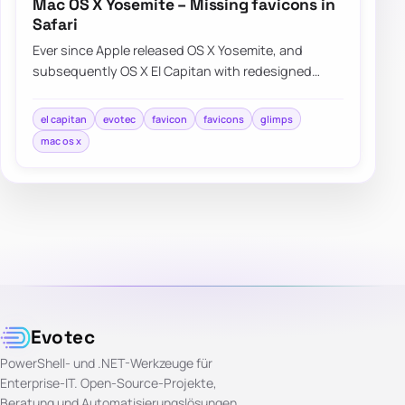
Mac OS X Yosemite – Missing favicons in
Safari
Ever since Apple released OS X Yosemite, and
subsequently OS X El Capitan with redesigned
Safari interface a lot of people were…
el capitan
evotec
favicon
favicons
glimps
mac os x
Evotec
PowerShell- und .NET-Werkzeuge für
Enterprise-IT. Open-Source-Projekte,
Beratung und Automatisierungslösungen.