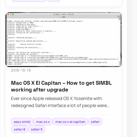
2015-10-19
Mac OS X El Capitan – How to get SIMBL
working after upgrade
Ever since Apple released OS X Yosemite with
redesigned Safari interface a lot of people were
asking Apple for bringing favicons…
easy simbl
mac os x
mac os x el capitan
safari
safari 8
safari 9