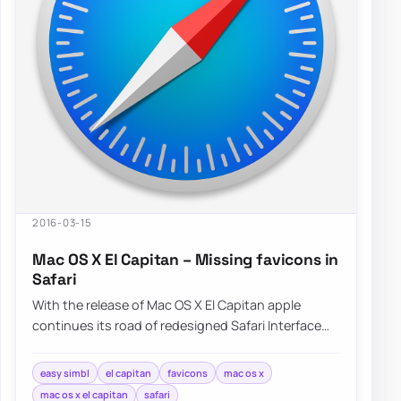
2016-03-15
Mac OS X El Capitan – Missing favicons in
Safari
With the release of Mac OS X El Capitan apple
continues its road of redesigned Safari Interface
without Favicons nowhere to…
easy simbl
el capitan
favicons
mac os x
mac os x el capitan
safari