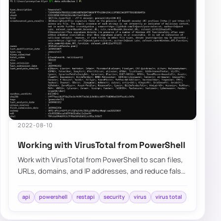
2022-08-10
Working with VirusTotal from PowerShell
Work with VirusTotal from PowerShell to scan files,
URLs, domains, and IP addresses, and reduce false
positives on released modules.
api
powershell
restapi
security
virus
virus total