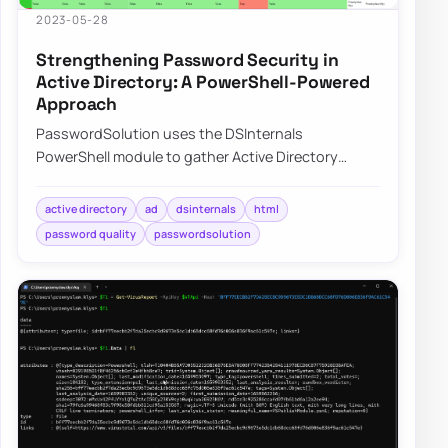
2023-05-28
Strengthening Password Security in
Active Directory: A PowerShell-Powered
Approach
PasswordSolution uses the DSInternals
PowerShell module to gather Active Directory
hashes and then combines that data into a
prettified rep…
active directory
ad
dsinternals
html
password quality
passwordsolution