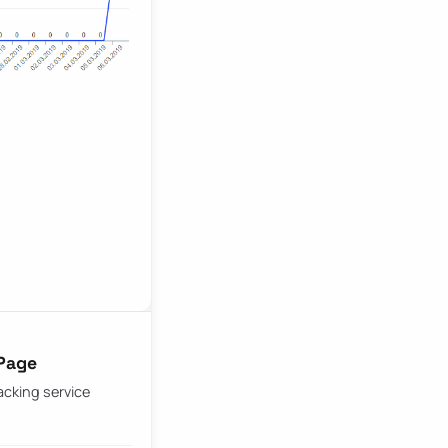
 Page
acking service
.