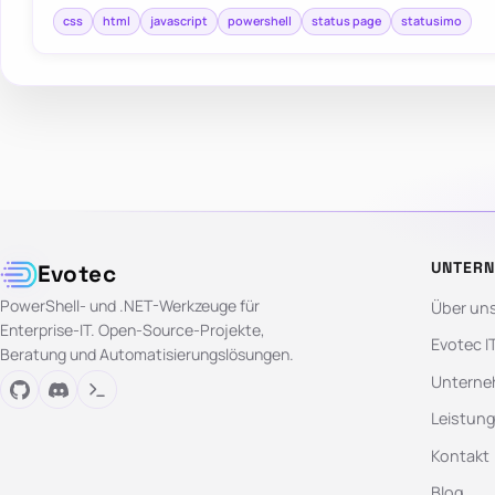
css
html
javascript
powershell
status page
statusimo
UNTER
Evotec
PowerShell- und .NET-Werkzeuge für
Über un
Enterprise-IT. Open-Source-Projekte,
Evotec I
Beratung und Automatisierungslösungen.
Unterne
Leistun
Kontakt
Blog