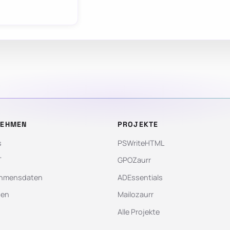
NEHMEN
PROJEKTE
s
PSWriteHTML
T
GPOZaurr
hmensdaten
ADEssentials
gen
Mailozaurr
Alle Projekte