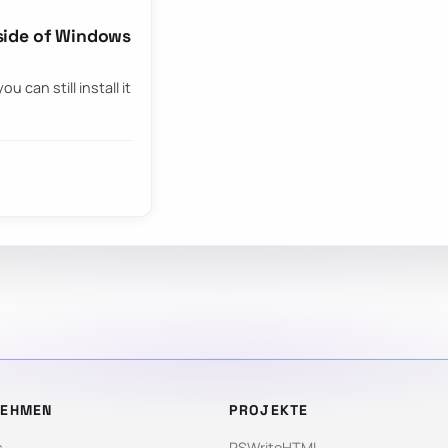
side of Windows
u can still install it
NEHMEN
PROJEKTE
s
PSWriteHTML