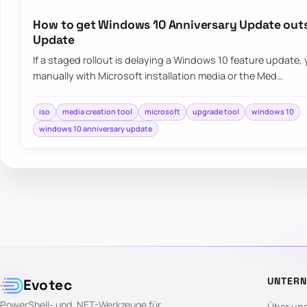
How to get Windows 10 Anniversary Update out
Update
If a staged rollout is delaying a Windows 10 feature update, yo
manually with Microsoft installation media or the Med…
iso
media creation tool
microsoft
upgrade tool
windows 10
windows 10 anniversary update
UNTER
Evotec
PowerShell- und .NET-Werkzeuge für
Über un