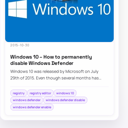
2015-10-30
Windows 10 – How to permanently
disable Windows Defender
Windows 10 was released by Microsoft on July
29th of 2015. Even though several months has
already passed, millions of users…
registry
registry editor
windows 10
windows defender
windows defender disable
windows defender enable