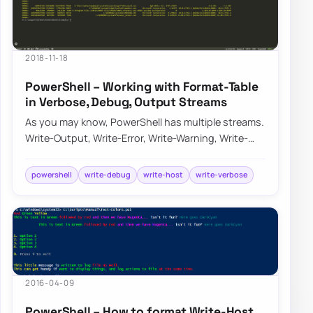
2018-11-18
PowerShell – Working with Format-Table
in Verbose, Debug, Output Streams
As you may know, PowerShell has multiple streams.
Write-Output, Write-Error, Write-Warning, Write-
Verbose, Write-Debug, and Write-Informati…
powershell
write-debug
write-host
write-verbose
2016-04-09
PowerShell – How to format Write-Host