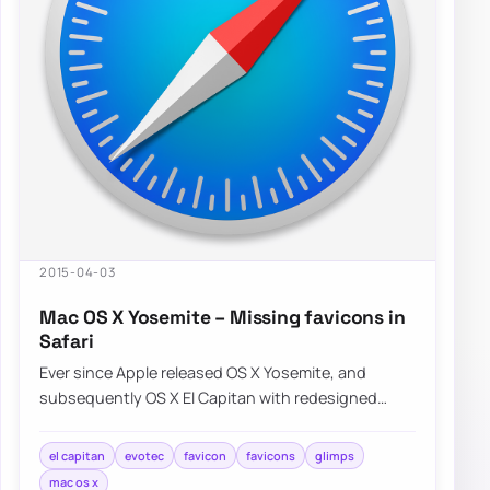
2015-04-03
Mac OS X Yosemite – Missing favicons in
Safari
Ever since Apple released OS X Yosemite, and
subsequently OS X El Capitan with redesigned
Safari interface a lot of people were…
el capitan
evotec
favicon
favicons
glimps
mac os x