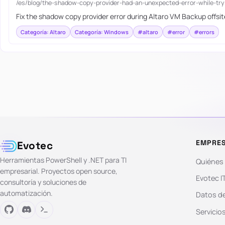
/es/blog/the-shadow-copy-provider-had-an-unexpected-error-while-tr
Fix the shadow copy provider error during Altaro VM Backup offsite
Categoría: Altaro
Categoría: Windows
#altaro
#error
#errors
EMPRE
Evotec
Herramientas PowerShell y .NET para TI
Quiénes
empresarial. Proyectos open source,
Evotec I
consultoría y soluciones de
automatización.
Datos de
Servicio