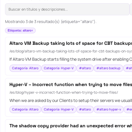
Mostrando 3 de 3 resultado(s) (etiqueta="altaro").
Etiqueta: altaro
Altaro VM Backup taking lots of space for CBT backup
/es/blog/altaro-vm-backup-taking-lots-of-space-for-cbt-backups-on-sy
If Altaro VM Backup starts filling the system drive after enablin
Categoría: Altaro
Categoría: Hyper-V
#altaro
#altaro backup
#al
Hyper-V – Incorrect function when trying to move file
/es/blog/hyper-v-incorrect-function-when-trying-to-move-files/
When we are asked by our Clients to setup their servers we usuall
Categoría: Altaro
Categoría: Hyper-V
#altaro
#altaro hyper-v
#er
The shadow copy provider had an unexpected error whi