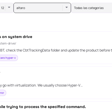
altaro
Todas las categorías
s on system drive
stem-drive/
g CBT, check the CbtTrackingData folder and update the product before 
taro hyper-v
s
y go with virtualization. We usually choose Hyper-V…
ror
le trying to process the specified command.