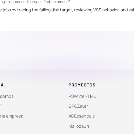
ying-to-process-the-specified-command/
 jobs by tracing the failing disk target, reviewing VSS behavior, and va
SA
PROYECTOS
 somos
PSWriteHTML
T
GPOZaurr
 la empresa
ADEssentials
s
Mailozaurr