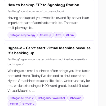
How to backup FTP to Synology Station
/es/blog/how-to-backup-ftp-to-synology/
Having backups of your website or/and ftp server is an
important part of administrator’s life. There are
multiple ways to…
Categoría: Synology
#backup
#ftp
#linux
Hyper-V – Can’t start Virtual Machine because
it’s backing up
/es/blog/hyper-v-cant-start-virtual-machine-because-its-
backing-up/
Working as a small business often brings you little tasks
here and there. Today I’ve decided to shut down the
Hyper-V machine to expand its disks. Unfortunately for
me, while extending of HDD went great, I couldn’t start
Virtual Machine ...
Categoría: Hyper-V
Categoría: PowerShell
#backup
#error
#hyper-v