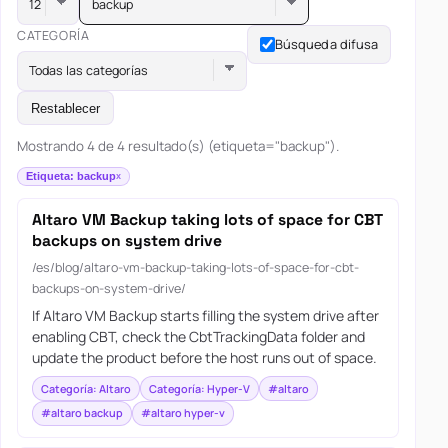
backup
CATEGORÍA
Búsqueda difusa
Todas las categorías
Restablecer
Mostrando 4 de 4 resultado(s) (etiqueta="backup").
Etiqueta: backup
Altaro VM Backup taking lots of space for CBT
backups on system drive
/es/blog/altaro-vm-backup-taking-lots-of-space-for-cbt-
backups-on-system-drive/
If Altaro VM Backup starts filling the system drive after
enabling CBT, check the CbtTrackingData folder and
update the product before the host runs out of space.
Categoría: Altaro
Categoría: Hyper-V
#altaro
#altaro backup
#altaro hyper-v