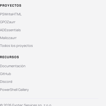
PROYECTOS
PSWriteHTML
GPOZaurr
ADEssentials
Mailozaurr
Todos los proyectos
RECURSOS
Documentación
GitHub
Discord
PowerShell Gallery
© 2026 Evotec Services sp. z o.o.