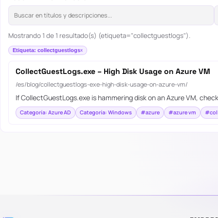
Mostrando 1 de 1 resultado(s) (etiqueta="collectguestlogs").
Etiqueta: collectguestlogs
CollectGuestLogs.exe – High Disk Usage on Azure VM
/es/blog/collectguestlogs-exe-high-disk-usage-on-azure-vm/
If CollectGuestLogs.exe is hammering disk on an Azure VM, chec
Categoría: Azure AD
Categoría: Windows
#azure
#azure vm
#col