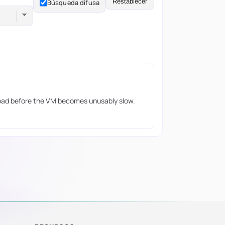
Restablecer
Búsqueda difusa
load before the VM becomes unusably slow.