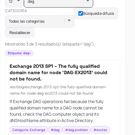
dag
CATEGORÍA
Búsqueda difusa
Todas las categorías
Restablecer
Mostrando 3 de 3 resultado(s) (etiqueta="dag").
Etiqueta: dag
Exchange 2013 SP1 – The fully qualified
domain name for node ‘DAG-EX2013’ could
not be found.
/es/blog/exchange-2013-sp1-the-fully-qualified-domain-
name-for-node-dag-ex2013-could-not-be-found/
If Exchange DAG operations fail because the fully
qualified domain name for a DAG node cannot be
found, check the DAG computer object and its
dNSHostName attribute in Active Directory.
Categoría: Exchange
#dag
#dag problem
#evotec