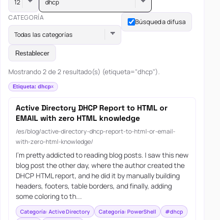
dhcp
CATEGORÍA
Búsqueda difusa
Todas las categorías
Restablecer
Mostrando 2 de 2 resultado(s) (etiqueta="dhcp").
Etiqueta: dhcp
Active Directory DHCP Report to HTML or
EMAIL with zero HTML knowledge
/es/blog/active-directory-dhcp-report-to-html-or-email-
with-zero-html-knowledge/
I’m pretty addicted to reading blog posts. I saw this new
blog post the other day, where the author created the
DHCP HTML report, and he did it by manually building
headers, footers, table borders, and finally, adding
some coloring to th...
Categoría: Active Directory
Categoría: PowerShell
#dhcp