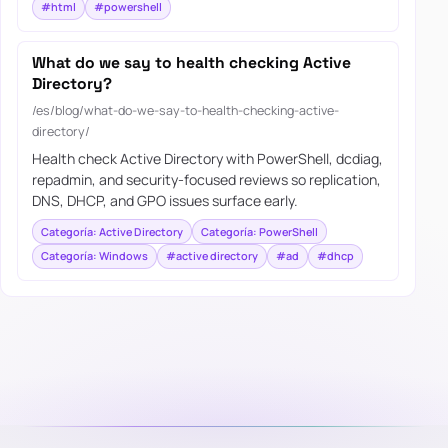
#html
#powershell
What do we say to health checking Active
Directory?
/es/blog/what-do-we-say-to-health-checking-active-
directory/
Health check Active Directory with PowerShell, dcdiag,
repadmin, and security-focused reviews so replication,
DNS, DHCP, and GPO issues surface early.
Categoría: Active Directory
Categoría: PowerShell
Categoría: Windows
#active directory
#ad
#dhcp