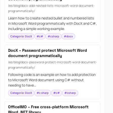
/es/blog/docx-add-nested-lists-microsoft-word-document-
programmatically/
Learn how to create nested bullet and numbered lists
in Microsoft Word programmatically with DocX and C#,
including a simple working example.
Categoría: DocX
#c#
#csharp
#docx
DocX – Password protect Microsoft Word
document programmatically
/es/blog/docx-password-protect-microsoft-word-document-
programmatically/
Following code is an example on how to add protection
to Microsoft Word document using C# without
needing to have…
Categoría: DocX
#c sharp
#c#
#csharp
OfficeIMO – Free cross-platform Microsoft
Word .NET library