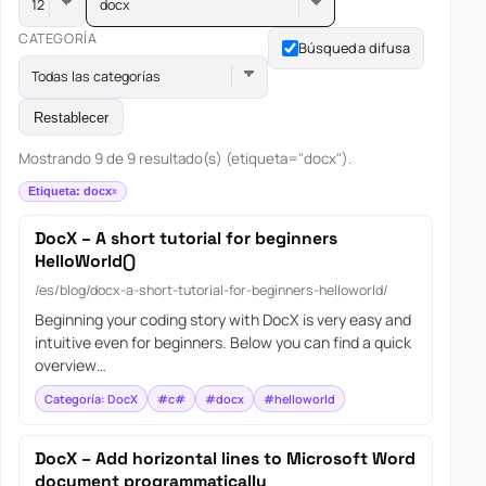
docx
CATEGORÍA
Búsqueda difusa
Todas las categorías
Restablecer
Mostrando 9 de 9 resultado(s) (etiqueta="docx").
Etiqueta: docx
DocX – A short tutorial for beginners
HelloWorld()
/es/blog/docx-a-short-tutorial-for-beginners-helloworld/
Beginning your coding story with DocX is very easy and
intuitive even for beginners. Below you can find a quick
overview…
Categoría: DocX
#c#
#docx
#helloworld
DocX – Add horizontal lines to Microsoft Word
document programmatically