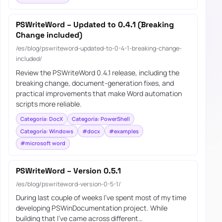
PSWriteWord – Updated to 0.4.1 (Breaking
Change included)
/es/blog/pswriteword-updated-to-0-4-1-breaking-change-
included/
Review the PSWriteWord 0.4.1 release, including the
breaking change, document-generation fixes, and
practical improvements that make Word automation
scripts more reliable.
Categoría: DocX
Categoría: PowerShell
Categoría: Windows
#docx
#examples
#microsoft word
PSWriteWord – Version 0.5.1
/es/blog/pswriteword-version-0-5-1/
During last couple of weeks I’ve spent most of my time
developing PSWinDocumentation project. While
building that I’ve came across different…