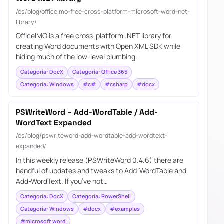
/es/blog/officeimo-free-cross-platform-microsoft-word-net-
library/
OfficeIMO is a free cross-platform .NET library for
creating Word documents with Open XML SDK while
hiding much of the low-level plumbing.
Categoría: DocX
Categoría: Office 365
Categoría: Windows
#c#
#csharp
#docx
PSWriteWord – Add-WordTable / Add-
WordText Expanded
/es/blog/pswriteword-add-wordtable-add-wordtext-
expanded/
In this weekly release (PSWriteWord 0.4.6) there are
handful of updates and tweaks to Add-WordTable and
Add-WordText. If you’ve not…
Categoría: DocX
Categoría: PowerShell
Categoría: Windows
#docx
#examples
#microsoft word