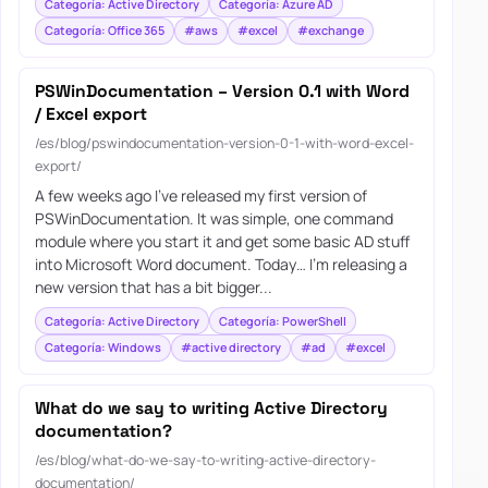
Categoría: Active Directory
Categoría: Azure AD
Categoría: Office 365
#aws
#excel
#exchange
PSWinDocumentation – Version 0.1 with Word
/ Excel export
/es/blog/pswindocumentation-version-0-1-with-word-excel-
export/
A few weeks ago I’ve released my first version of
PSWinDocumentation. It was simple, one command
module where you start it and get some basic AD stuff
into Microsoft Word document. Today… I’m releasing a
new version that has a bit bigger...
Categoría: Active Directory
Categoría: PowerShell
Categoría: Windows
#active directory
#ad
#excel
What do we say to writing Active Directory
documentation?
/es/blog/what-do-we-say-to-writing-active-directory-
documentation/