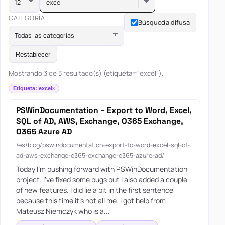
excel
CATEGORÍA
Búsqueda difusa
Todas las categorías
Restablecer
Mostrando 3 de 3 resultado(s) (etiqueta="excel").
Etiqueta: excel
PSWinDocumentation – Export to Word, Excel,
SQL of AD, AWS, Exchange, O365 Exchange,
O365 Azure AD
/es/blog/pswindocumentation-export-to-word-excel-sql-of-
ad-aws-exchange-o365-exchange-o365-azure-ad/
Today I’m pushing forward with PSWinDocumentation
project. I’ve fixed some bugs but I also added a couple
of new features. I did lie a bit in the first sentence
because this time it’s not all me. I got help from
Mateusz Niemczyk who is a...