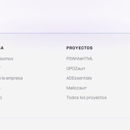
SA
PROYECTOS
 somos
PSWriteHTML
T
GPOZaurr
 la empresa
ADEssentials
s
Mailozaurr
o
Todos los proyectos