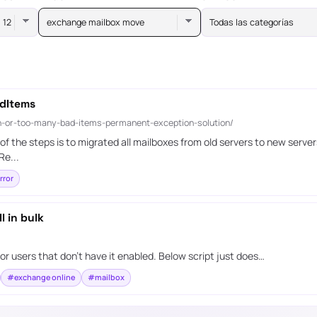
exchange mailbox move
Todas las categorías
dItems
-or-too-many-bad-items-permanent-exception-solution/
 the steps is to migrated all mailboxes from old servers to new server
Re...
rror
l in bulk
or users that don’t have it enabled. Below script just does…
#exchange online
#mailbox