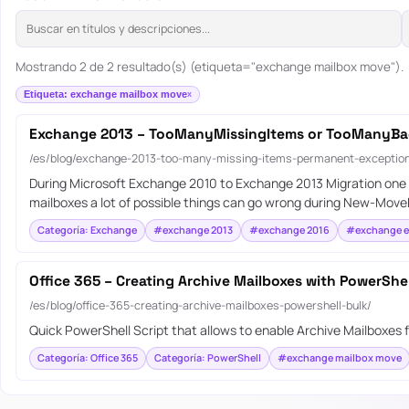
Mostrando 2 de 2 resultado(s) (etiqueta="exchange mailbox move").
Etiqueta: exchange mailbox move
Exchange 2013 – TooManyMissingItems or TooManyBa
/es/blog/exchange-2013-too-many-missing-items-permanent-exception
During Microsoft Exchange 2010 to Exchange 2013 Migration one of
mailboxes a lot of possible things can go wrong during New-Move
Categoría: Exchange
#exchange 2013
#exchange 2016
#exchange e
Office 365 – Creating Archive Mailboxes with PowerShel
/es/blog/office-365-creating-archive-mailboxes-powershell-bulk/
Quick PowerShell Script that allows to enable Archive Mailboxes f
Categoría: Office 365
Categoría: PowerShell
#exchange mailbox move