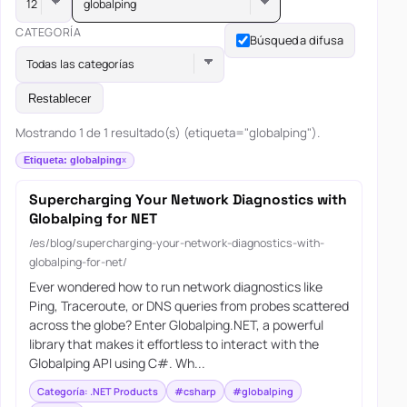
globalping
CATEGORÍA
Búsqueda difusa
Todas las categorías
Restablecer
Mostrando 1 de 1 resultado(s) (etiqueta="globalping").
Etiqueta: globalping
Supercharging Your Network Diagnostics with
Globalping for NET
/es/blog/supercharging-your-network-diagnostics-with-
globalping-for-net/
Ever wondered how to run network diagnostics like
Ping, Traceroute, or DNS queries from probes scattered
across the globe? Enter Globalping.NET, a powerful
library that makes it effortless to interact with the
Globalping API using C#. Wh...
Categoría: .NET Products
#csharp
#globalping