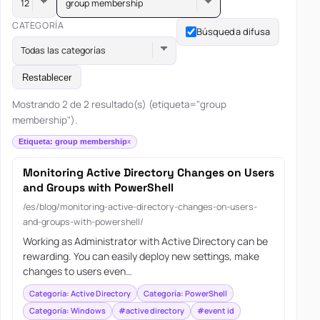
group membership
CATEGORÍA
Búsqueda difusa
Todas las categorías
Restablecer
Mostrando 2 de 2 resultado(s) (etiqueta="group
membership").
Etiqueta: group membership
Monitoring Active Directory Changes on Users
and Groups with PowerShell
/es/blog/monitoring-active-directory-changes-on-users-
and-groups-with-powershell/
Working as Administrator with Active Directory can be
rewarding. You can easily deploy new settings, make
changes to users even…
Categoría: Active Directory
Categoría: PowerShell
Categoría: Windows
#active directory
#event id