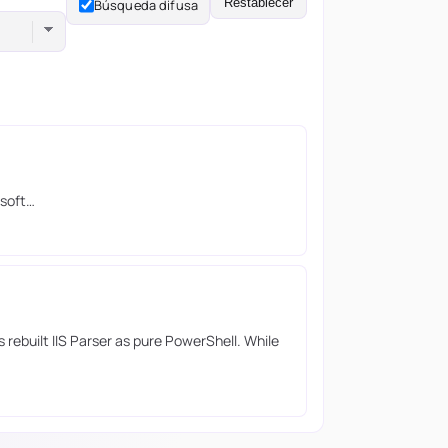
Restablecer
Búsqueda difusa
osoft…
rebuilt IIS Parser as pure PowerShell. While