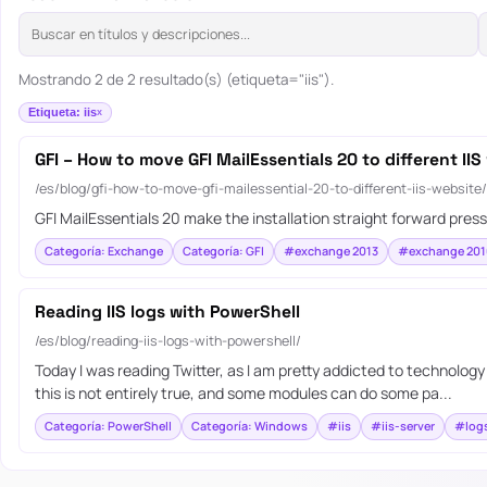
Mostrando 2 de 2 resultado(s) (etiqueta="iis").
Etiqueta: iis
GFI – How to move GFI MailEssentials 20 to different IIS
/es/blog/gfi-how-to-move-gfi-mailessential-20-to-different-iis-website/
GFI MailEssentials 20 make the installation straight forward pre
Categoría: Exchange
Categoría: GFI
#exchange 2013
#exchange 201
Reading IIS logs with PowerShell
/es/blog/reading-iis-logs-with-powershell/
Today I was reading Twitter, as I am pretty addicted to technolo
this is not entirely true, and some modules can do some pa...
Categoría: PowerShell
Categoría: Windows
#iis
#iis-server
#log