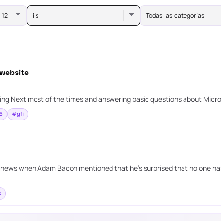
iis
Todas las categorías
 website
ssing Next most of the times and answering basic questions about Micr
6
#gfi
gy news when Adam Bacon mentioned that he’s surprised that no one has 
s