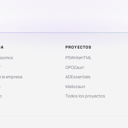
SA
PROYECTOS
 somos
PSWriteHTML
T
GPOZaurr
 la empresa
ADEssentials
s
Mailozaurr
o
Todos los proyectos