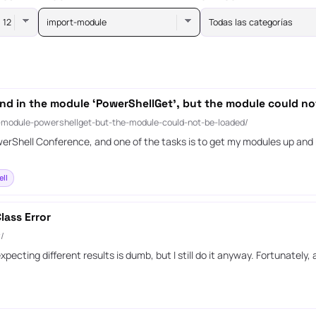
import-module
Todas las categorías
nd in the module ‘PowerShellGet’, but the module could no
-module-powershellget-but-the-module-could-not-be-loaded/
owerShell Conference, and one of the tasks is to get my modules up an
ll
lass Error
/
ing different results is dumb, but I still do it anyway. Fortunately, af