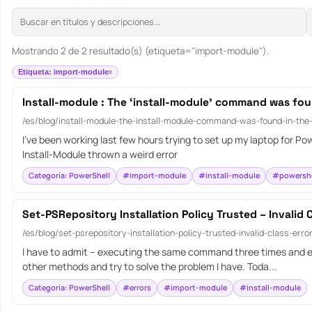
Mostrando 2 de 2 resultado(s) (etiqueta="import-module").
Etiqueta: import-module
Install-module : The ‘install-module’ command was fou
/es/blog/install-module-the-install-module-command-was-found-in-the
I’ve been working last few hours trying to set up my laptop for P
Install-Module thrown a weird error
Categoría: PowerShell
#import-module
#install-module
#powershe
Set-PSRepository Installation Policy Trusted – Invalid C
/es/blog/set-psrepository-installation-policy-trusted-invalid-class-error
I have to admit – executing the same command three times and expect
other methods and try to solve the problem I have. Toda...
Categoría: PowerShell
#errors
#import-module
#install-module