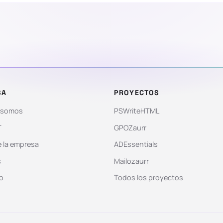
SA
PROYECTOS
 somos
PSWriteHTML
T
GPOZaurr
 la empresa
ADEssentials
s
Mailozaurr
o
Todos los proyectos