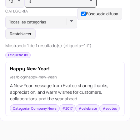
it
CATEGORÍA
Búsqueda difusa
Todas las categorías
Restablecer
Mostrando 1 de 1 resultado(s) (etiqueta="it").
Etiqueta: it
Happy New Year!
/es/blog/happy-new-year/
A New Year message from Evotec sharing thanks,
appreciation, and warm wishes for customers,
collaborators, and the year ahead.
Categoría: Company News
#2017
#celebrate
#evotec