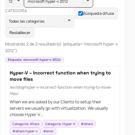
microsoft hyper-v 2012
CATEGORÍA
Búsqueda difusa
Todas las categorías
Restablecer
Mostrando 2 de 2 resultado(s) (etiqueta="microsoft hyper-v
2012").
Etiqueta: microsoft hyper-v 2012
Hyper-V – Incorrect function when trying to
move files
/es/blog/hyper-v-incorrect-function-when-trying-to-move-
files/
When we are asked by our Clients to setup their
servers we usually go with virtualization. We usually
choose Hyper-V…
Categoría: Altaro
Categoría: Hyper-V
#altaro
#altaro hyper-v
#error