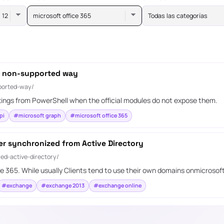
microsoft office 365
Todas las categorías
he non-supported way
pported-way/
ings from PowerShell when the official modules do not expose them.
pi
#microsoft graph
#microsoft office 365
er synchronized from Active Directory
ed-active-directory/
e 365. While usually Clients tend to use their own domains onmicroso
#exchange
#exchange 2013
#exchange online