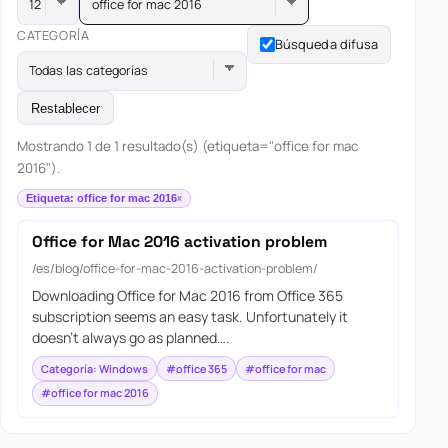
office for mac 2016
CATEGORÍA
Búsqueda difusa
Todas las categorías
Restablecer
Mostrando 1 de 1 resultado(s) (etiqueta="office for mac
2016").
Etiqueta: office for mac 2016
Office for Mac 2016 activation problem
/es/blog/office-for-mac-2016-activation-problem/
Downloading Office for Mac 2016 from Office 365
subscription seems an easy task. Unfortunately it
doesn’t always go as planned….
Categoría: Windows
#office 365
#office for mac
#office for mac 2016