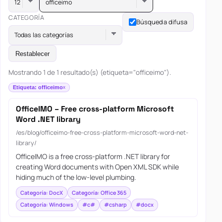
officeimo
CATEGORÍA
Búsqueda difusa
Todas las categorías
Restablecer
Mostrando 1 de 1 resultado(s) (etiqueta="officeimo").
Etiqueta: officeimo
OfficeIMO – Free cross-platform Microsoft
Word .NET library
/es/blog/officeimo-free-cross-platform-microsoft-word-net-
library/
OfficeIMO is a free cross-platform .NET library for
creating Word documents with Open XML SDK while
hiding much of the low-level plumbing.
Categoría: DocX
Categoría: Office 365
Categoría: Windows
#c#
#csharp
#docx