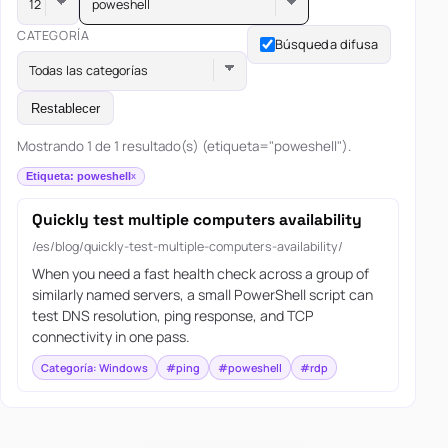
poweshell
CATEGORÍA
Búsqueda difusa
Todas las categorías
Restablecer
Mostrando 1 de 1 resultado(s) (etiqueta="poweshell").
Etiqueta: poweshell
Quickly test multiple computers availability
/es/blog/quickly-test-multiple-computers-availability/
When you need a fast health check across a group of
similarly named servers, a small PowerShell script can
test DNS resolution, ping response, and TCP
connectivity in one pass.
Categoría: Windows
#ping
#poweshell
#rdp