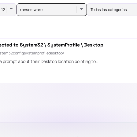
ransomware
Todas las categorías
rected to System32 \ SystemProfile \ Desktop
ystem32configsystemprofiledesktop/
 a prompt about their Desktop location pointing to…