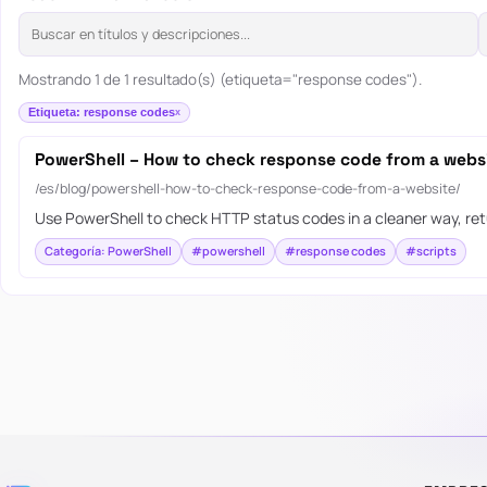
Mostrando 1 de 1 resultado(s) (etiqueta="response codes").
Etiqueta: response codes
PowerShell – How to check response code from a webs
/es/blog/powershell-how-to-check-response-code-from-a-website/
Use PowerShell to check HTTP status codes in a cleaner way, ret
Categoría: PowerShell
#powershell
#response codes
#scripts