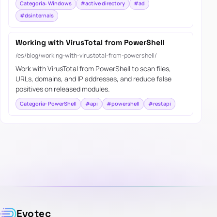
Categoría: Windows
#active directory
#ad
#dsinternals
Working with VirusTotal from PowerShell
/es/blog/working-with-virustotal-from-powershell/
Work with VirusTotal from PowerShell to scan files,
URLs, domains, and IP addresses, and reduce false
positives on released modules.
Categoría: PowerShell
#api
#powershell
#restapi
Evotec