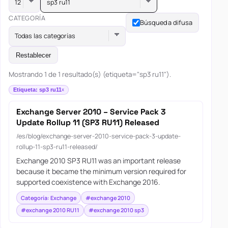
sp3 ru11
CATEGORÍA
Búsqueda difusa
Todas las categorías
Restablecer
Mostrando 1 de 1 resultado(s) (etiqueta="sp3 ru11").
Etiqueta: sp3 ru11
Exchange Server 2010 – Service Pack 3
Update Rollup 11 (SP3 RU11) Released
/es/blog/exchange-server-2010-service-pack-3-update-
rollup-11-sp3-ru11-released/
Exchange 2010 SP3 RU11 was an important release
because it became the minimum version required for
supported coexistence with Exchange 2016.
Categoría: Exchange
#exchange 2010
#exchange 2010 RU11
#exchange 2010 sp3