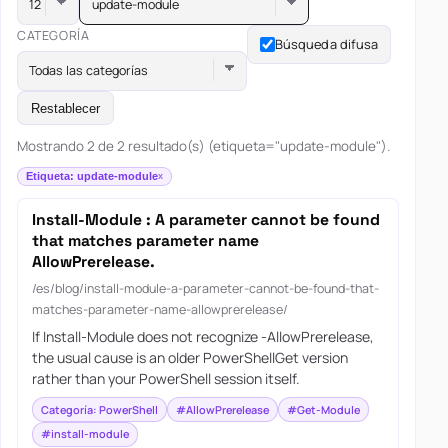
update-module
CATEGORÍA
Búsqueda difusa
Todas las categorías
Restablecer
Mostrando 2 de 2 resultado(s) (etiqueta="update-module").
Etiqueta: update-module
Install-Module : A parameter cannot be found
that matches parameter name
AllowPrerelease.
/es/blog/install-module-a-parameter-cannot-be-found-that-
matches-parameter-name-allowprerelease/
If Install-Module does not recognize -AllowPrerelease,
the usual cause is an older PowerShellGet version
rather than your PowerShell session itself.
Categoría: PowerShell
#AllowPrerelease
#Get-Module
#install-module