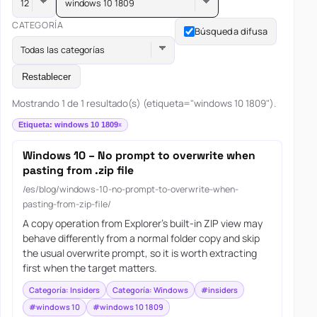
windows 10 1809
CATEGORÍA
Búsqueda difusa
Todas las categorías
Restablecer
Mostrando 1 de 1 resultado(s) (etiqueta="windows 10 1809").
Etiqueta: windows 10 1809
Windows 10 – No prompt to overwrite when
pasting from .zip file
/es/blog/windows-10-no-prompt-to-overwrite-when-
pasting-from-zip-file/
A copy operation from Explorer's built-in ZIP view may
behave differently from a normal folder copy and skip
the usual overwrite prompt, so it is worth extracting
first when the target matters.
Categoría: Insiders
Categoría: Windows
#insiders
#windows 10
#windows 10 1809