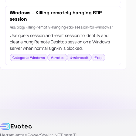
Windows – Killing remotely hanging RDP
session
/es/blog/killing-remotly-hanging-rdp-session-for-windows/
Use query session and reset session to identify and
clear a hung Remote Desktop session on a Windows
server when normal sign-in is blocked.
Categoría: Windows
#evotec
#microsoft
#rdp
Evotec
Herramientas PowerShell y .NET para TI